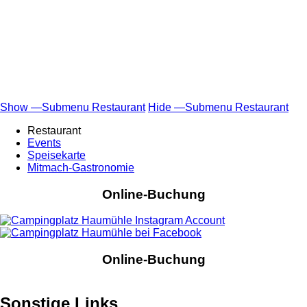
Show —Submenu Restaurant
Hide —Submenu Restaurant
Submenu
Restaurant
Restaurant
Events
Speisekarte
Mitmach-Gastronomie
Online-Buchung
Online-Buchung
Sonstige Links