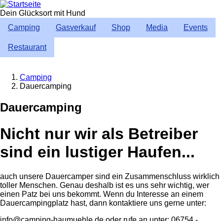
Direkt
zum
Dein Glücksort mit Hund
Inhalt
Camping
Gasverkauf
Shop
Media
Events
Restaurant
Camping
Dauercamping
Breadcrumb
Dauercamping
Nicht nur wir als Betreiber
sind ein lustiger Haufen...
auch unsere Dauercamper sind ein Zusammenschluss wirklich
toller Menschen. Genau deshalb ist es uns sehr wichtig, wer
einen Patz bei uns bekommt. Wenn du Interesse an einem
Dauercampingplatz hast, dann kontaktiere uns gerne unter:
info@camping-haumuehle.de oder rufe an unter: 06754 -