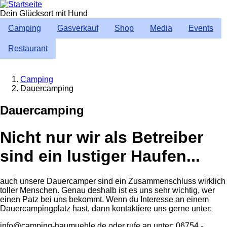
Direkt
zum
Dein Glücksort mit Hund
Inhalt
Camping
Gasverkauf
Shop
Media
Events
Restaurant
Camping
Dauercamping
Breadcrumb
Dauercamping
Nicht nur wir als Betreiber
sind ein lustiger Haufen...
auch unsere Dauercamper sind ein Zusammenschluss wirklich
toller Menschen. Genau deshalb ist es uns sehr wichtig, wer
einen Patz bei uns bekommt. Wenn du Interesse an einem
Dauercampingplatz hast, dann kontaktiere uns gerne unter:
info@camping-haumuehle.de oder rufe an unter: 06754 -